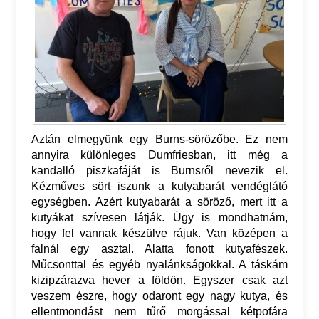
Aztán elmegyünk egy Burns-sörözőbe. Ez nem
annyira különleges Dumfriesban, itt még a
kandalló piszkafáját is Burnsről nevezik el.
Kézműves sört iszunk a kutyabarát vendéglátó
egységben. Azért kutyabarát a söröző, mert itt a
kutyákat szívesen látják. Úgy is mondhatnám,
hogy fel vannak készülve rájuk. Van középen a
falnál egy asztal. Alatta fonott kutyafészek.
Műcsonttal és egyéb nyalánkságokkal. A táskám
kizipzárazva hever a földön. Egyszer csak azt
veszem észre, hogy odaront egy nagy kutya, és
ellentmondást nem tűrő morgással kétpofára