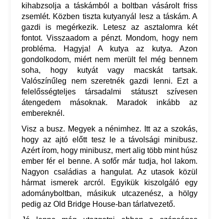
kihabzsolja a táskámból a boltban vásárolt friss
zsemlét. Közben tiszta kutyanyál lesz a táskám. A
gazdi is megérkezik. Letesz az asztalomra két
fontot. Visszaadom a pénzt. Mondom, hogy nem
probléma. Hagyja! A kutya az kutya. Azon
gondolkodom, miért nem merült fel még bennem
soha, hogy kutyát vagy macskát tartsak.
Valószínűleg nem szeretnék gazdi lenni. Ezt a
felelősségteljes társadalmi státuszt szívesen
átengedem másoknak. Maradok inkább az
embereknél.
Visz a busz. Megyek a nénimhez. Itt az a szokás,
hogy az ajtó előtt tesz le a távolsági minibusz.
Azért írom, hogy minibusz, mert alig több mint húsz
ember fér el benne. A sofőr már tudja, hol lakom.
Nagyon családias a hangulat. Az utasok közül
hármat ismerek arcról. Egyikük kiszolgáló egy
adományboltban, másikuk utcazenész, a hölgy
pedig az Old Bridge House-ban tárlatvezető.