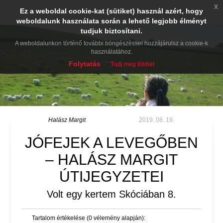
x
Ez a weboldal cookie-kat (sütiket) használ azért, hogy
weboldalunk használata során a lehető legjobb élményt
tudjuk biztosítani.
A weboldalunkon történő további böngészéssel hozzájárulsz a cookie-k
használatához.
Folytatás
Tudj meg többet
Halász Margit
2019. 08. 19.
JÓFEJEK A LEVEGŐBEN
– HALÁSZ MARGIT
ÚTIJEGYZETEI
Volt egy kertem Skóciában 8.
Tartalom értékelése (0 vélemény alapján):