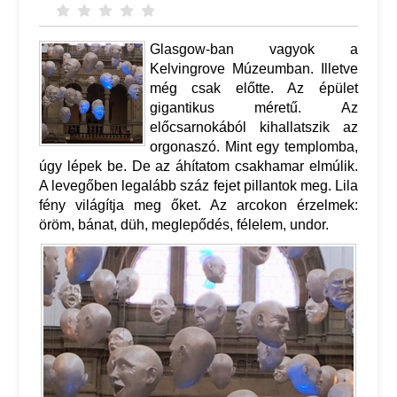
Glasgow-ban vagyok a
Kelvingrove Múzeumban. Illetve
még csak előtte. Az épület
gigantikus méretű. Az
előcsarnokából kihallatszik az
orgonaszó. Mint egy templomba,
úgy lépek be. De az áhítatom csakhamar elmúlik.
A levegőben legalább száz fejet pillantok meg. Lila
fény világítja meg őket. Az arcokon érzelmek:
öröm, bánat, düh, meglepődés, félelem, undor.