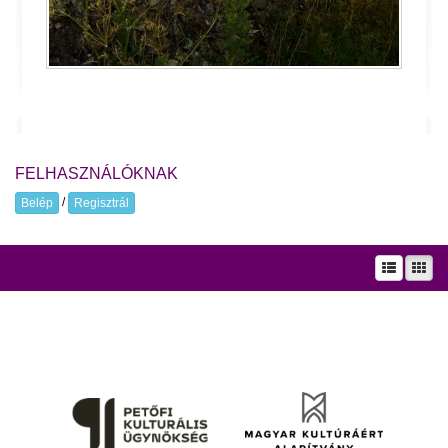
FELHASZNÁLÓKNAK
/
Belép
Regisztrál
A prae.hu művészeti portál és a Prae folyóirat kiadását, működését a Magyar
Kultúráért Alapítvány – Petőfi Kulturális Ügynökség – támogatja.