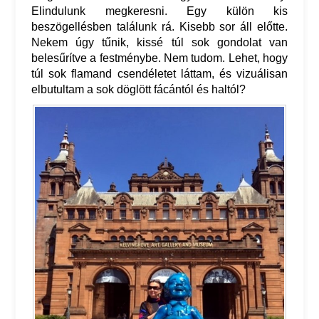
Elindulunk megkeresni. Egy külön kis
beszögellésben találunk rá. Kisebb sor áll előtte.
Nekem úgy tűnik, kissé túl sok gondolat van
belesűrítve a festménybe. Nem tudom. Lehet, hogy
túl sok flamand csendéletet láttam, és vizuálisan
elbutultam a sok döglött fácántól és haltól?