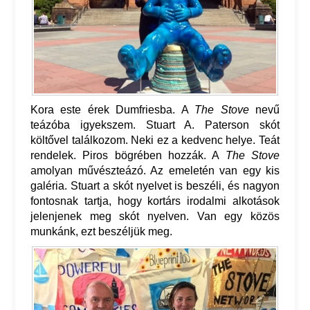
Kora este érek Dumfriesba. A
The Stove
nevű
teázóba igyekszem. Stuart A. Paterson skót
költővel találkozom. Neki ez a kedvenc helye. Teát
rendelek. Piros bögrében hozzák. A
The Stove
amolyan művészteázó. Az emeletén van egy kis
galéria. Stuart a skót nyelvet is beszéli, és nagyon
fontosnak tartja, hogy kortárs irodalmi alkotások
jelenjenek meg skót nyelven. Van egy közös
munkánk, ezt beszéljük meg.