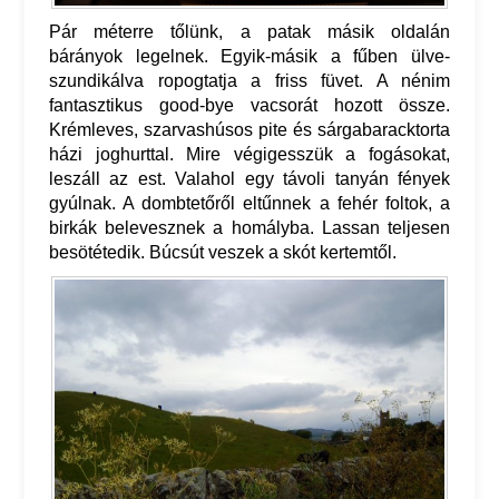
Pár méterre tőlünk, a patak másik oldalán
bárányok legelnek. Egyik-másik a fűben ülve-
szundikálva ropogtatja a friss füvet. A nénim
fantasztikus good-bye vacsorát hozott össze.
Krémleves, szarvashúsos pite és sárgabaracktorta
házi joghurttal. Mire végigesszük a fogásokat,
leszáll az est. Valahol egy távoli tanyán fények
gyúlnak. A dombtetőről eltűnnek a fehér foltok, a
birkák belevesznek a homályba. Lassan teljesen
besötétedik. Búcsút veszek a skót kertemtől.