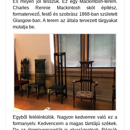
És milyen jól tesszük. Ez egy Mackintosh-terem.
Charles Rennie Mackintosh skót építész,
formatervező, festő és szobrász 1868-ban született
Glasgow-ban. A terem az általa tervezett tárgyakat
mutatja be.
Egyből felélénkülök. Nagyon kedvemre való ez a
formanyelv. Kedvenceim a magas támlájú székek.
De az ólomüvegcsodák is elvarázsolnak. Rózsák