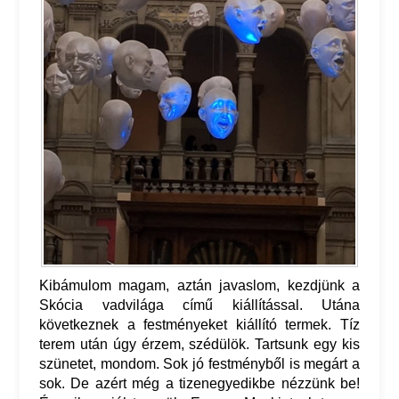
Kibámulom magam, aztán javaslom, kezdjünk a
Skócia vadvilága című kiállítással. Utána
következnek a festményeket kiállító termek. Tíz
terem után úgy érzem, szédülök. Tartsunk egy kis
szünetet, mondom. Sok jó festményből is megárt a
sok. De azért még a tizenegyedikbe nézzünk be!