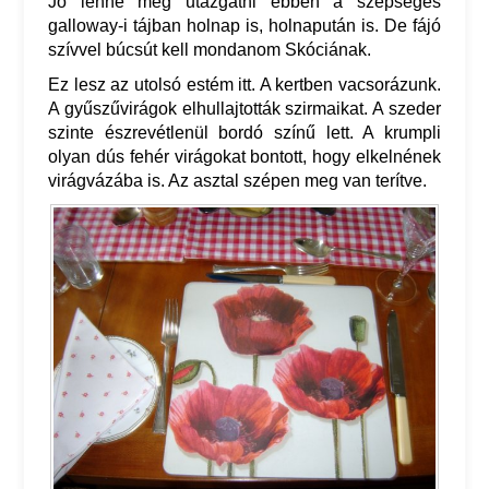
Jó lenne még utazgatni ebben a szépséges
galloway-i tájban holnap is, holnapután is. De fájó
szívvel búcsút kell mondanom Skóciának.
Ez lesz az utolsó estém itt. A kertben vacsorázunk.
A gyűszűvirágok elhullajtották szirmaikat. A szeder
szinte észrevétlenül bordó színű lett. A krumpli
olyan dús fehér virágokat bontott, hogy elkelnének
virágvázába is. Az asztal szépen meg van terítve.